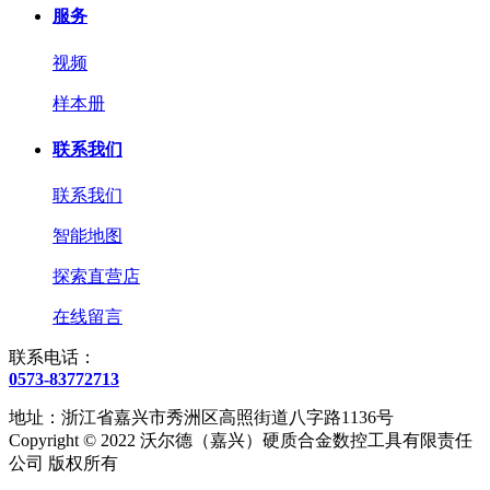
服务
视频
样本册
联系我们
联系我们
智能地图
探索直营店
在线留言
联系电话：
0573-83772713
地址：浙江省嘉兴市秀洲区高照街道八字路1136号
Copyright © 2022 沃尔德（嘉兴）硬质合金数控工具有限责任
公司 版权所有