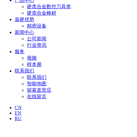
产品中心
硬质合金数控刀具类
硬质合金棒材
嘉硬优势
精密设备
新闻中心
公司新闻
行业资讯
服务
视频
样本册
联系我们
联系我们
智能地图
探索直营店
在线留言
CN
EN
RU