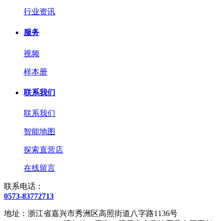
行业资讯
服务
视频
样本册
联系我们
联系我们
智能地图
探索直营店
在线留言
联系电话：
0573-83772713
地址：浙江省嘉兴市秀洲区高照街道八字路1136号